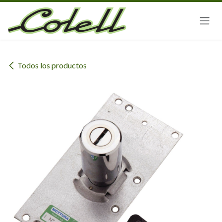
Ir al contenido
Todos los productos