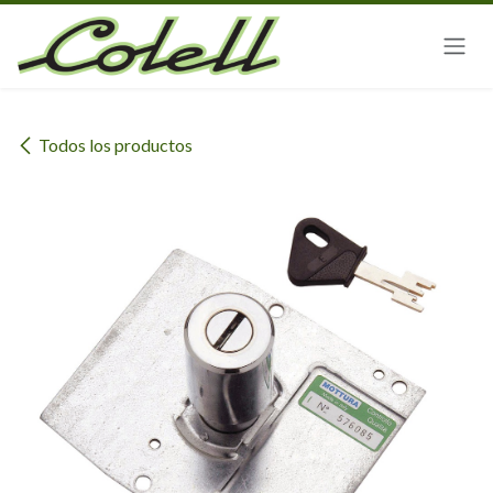
Ir al contenido
Todos los productos