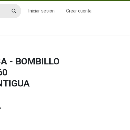
Iniciar sesión
Crear cuenta
CTO
 - BOMBILLO
60
NTIGUA
A