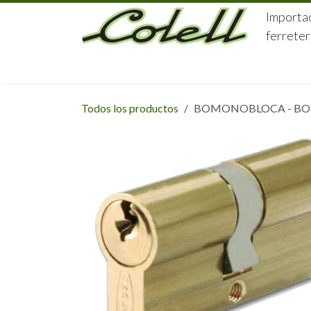
Ir al contenido
Importac
ferreter
HOME
HERRAJES
FERRETERÍA
Todos los productos
BOMONOBLOCA - BO