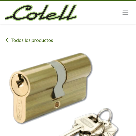
Ir al contenido
Todos los productos