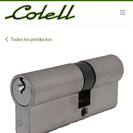
Ir al contenido
Todos los productos