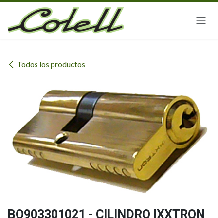
Ir al contenido
Todos los productos
BO903301021 - CILINDRO IXXTRON