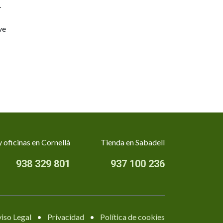
.
ve
 oficinas en Cornellà
Tienda en Sabadell
938 329 801
937 100 236
iso Legal
•
Privacidad
•
Política de cookies