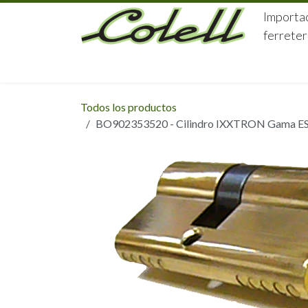
Ir al contenido
Importac
ferreter
HOME
HERRAJES
FERRETERÍA
Todos los productos
BO902353520 - Cilindro IXXTRON Gama ESSE