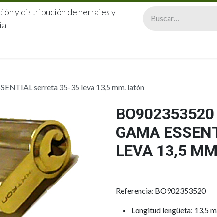
ión y distribución de herrajes y
ía
CERRAJERÍA
QUIÉNES SOMOS
CATÁLOGOS
CONTA
NTIAL serreta 35-35 leva 13,5 mm. latón
BO902353520 
GAMA ESSENT
LEVA 13,5 MM
Referencia: BO902353520
Longitud lengüeta: 13,5 