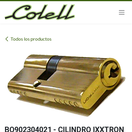
Ir al contenido
Todos los productos
BO902304021 - CILINDRO IXXTRON