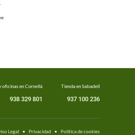
.
ve
 oficinas en Cornellà
Tienda en Sabadell
938 329 801
937 100 236
iso Legal
•
Privacidad
•
Política de cookies