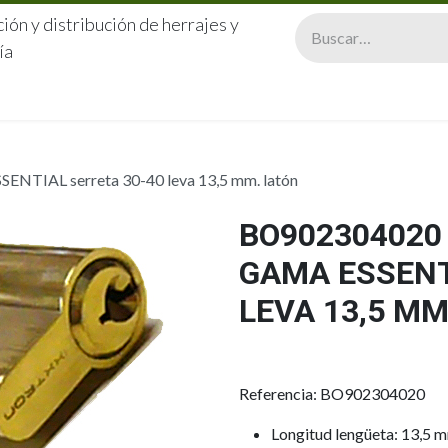
ión y distribución de herrajes y
ía
CERRAJERÍA
QUIÉNES SOMOS
CATÁLOGOS
CONTA
NTIAL serreta 30-40 leva 13,5 mm. latón
BO902304020 
GAMA ESSENT
LEVA 13,5 MM
Referencia: BO902304020
Longitud lengüeta: 13,5 