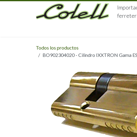
Ir al contenido
Importac
ferreter
HOME
HERRAJES
FERRETERÍA
Todos los productos
BO902304020 - Cilindro IXXTRON Gama ESSE