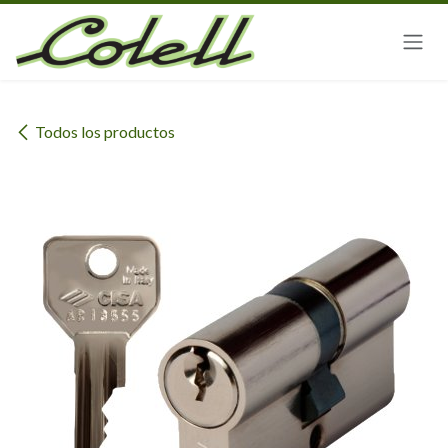
Ir al contenido
Todos los productos