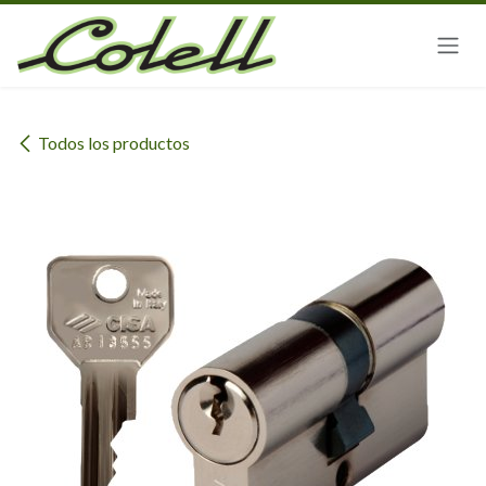
Ir al contenido
Todos los productos