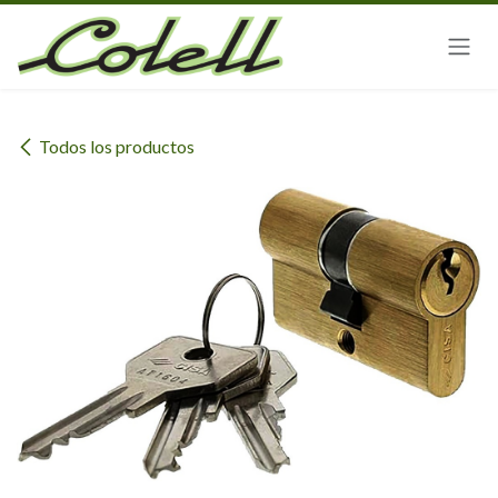
Ir al contenido
Todos los productos