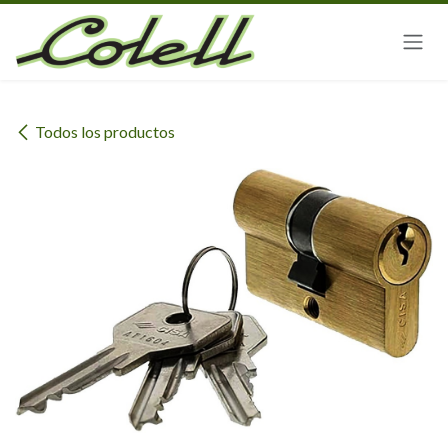
Ir al contenido
Todos los productos