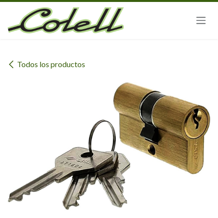
Ir al contenido
Todos los productos