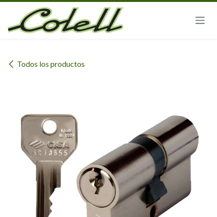
Ir al contenido
Todos los productos