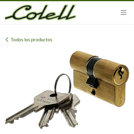
Ir al contenido
Todos los productos