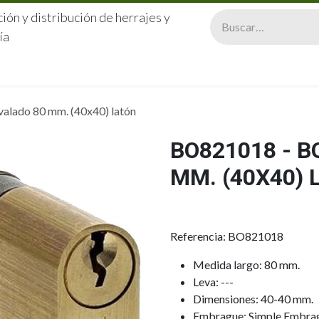
ión y distribución de herrajes y
ía
CERRAJERÍA
QUIÉNES SOMOS
CATÁLOGOS
CONTA
alado 80 mm. (40x40) latón
BO821018 - 
MM. (40X40) 
Referencia: BO821018
Medida largo: 80 mm.
Leva: ---
Dimensiones: 40-40 mm.
Embrague: Simple Embra