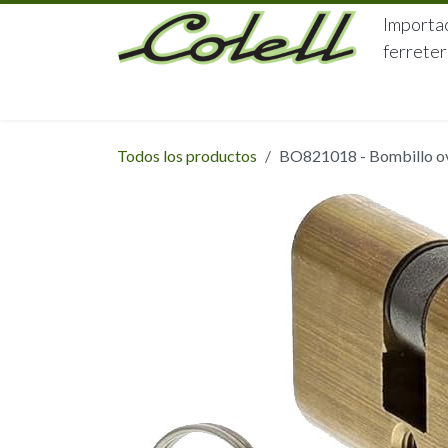
Ir al contenido
Importac
ferreter
HOME
HERRAJES
FERRETERÍA
Todos los productos
BO821018 - Bombillo ov