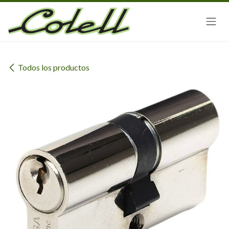
Ir al contenido
Todos los productos