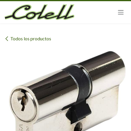
Ir al contenido
Todos los productos