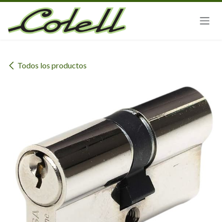
Ir al contenido
Todos los productos