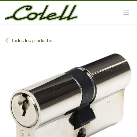
Ir al contenido
Todos los productos