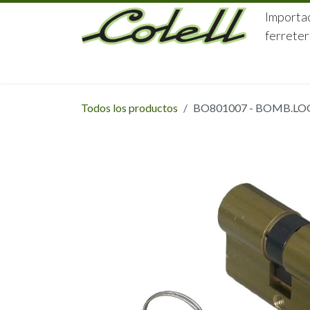
Ir al contenido
Importac
ferreter
HOME
HERRAJES
FERRETERÍA
Todos los productos
BO801007 - BOMB.LO