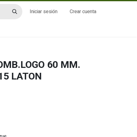
Iniciar sesión
Crear cuenta
CTO
BOMB.LOGO 60 MM.
15 LATON
gue