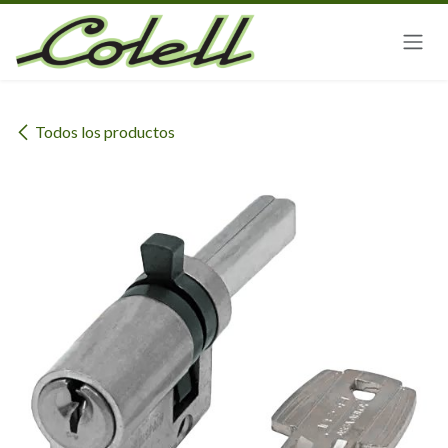
Ir al contenido
Todos los productos