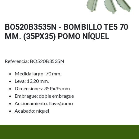
BO520B3535N - BOMBILLO TE5 70
MM. (35PX35) POMO NÍQUEL
Referencia: BO520B3535N
Medida largo: 70 mm.
Leva: 13,20 mm.
Dimensiones: 35Px35 mm.
Embrague: doble embrague
Accionamiento: llave/pomo
Acabado: níquel