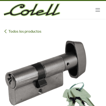
Ir al contenido
Todos los productos