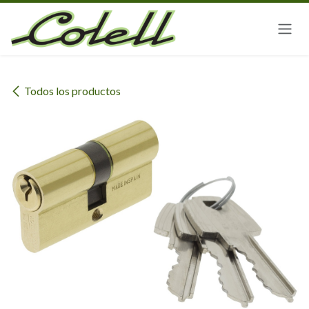
Ir al contenido
Todos los productos