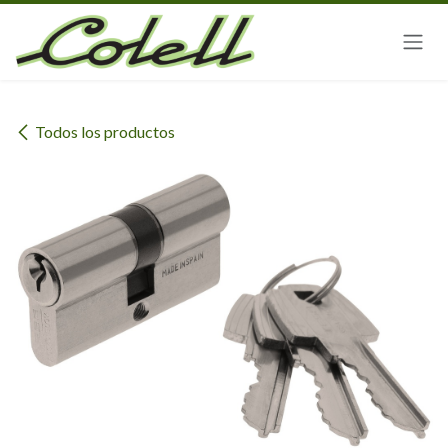
Ir al contenido
Todos los productos