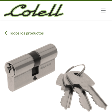
Ir al contenido
Todos los productos