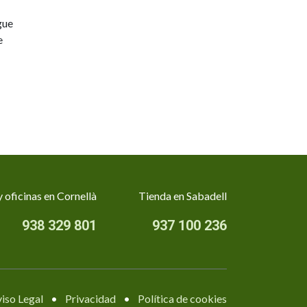
gue
e
 oficinas en Cornellà
Tienda en Sabadell
938 329 801
937 100 236
iso Legal
•
Privacidad
•
Política de cookies