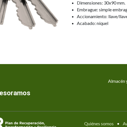
Dimensiones: 30x90 mm.
Embrague: simple embra
Accionamiento: llave/llav
Acabado: níquel
Almacén y
asesoramos
Quiénes somos
•
Av