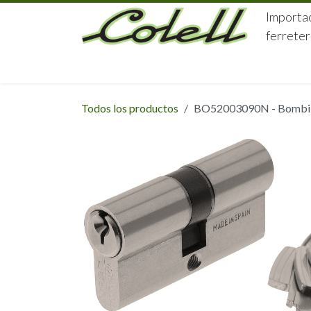
Ir al contenido
Importac
ferreter
HOME
HERRAJES
FERRETERÍA
Todos los productos
BO52003090N - Bombillo