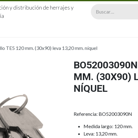
ión y distribución de herrajes y
ía
CERRAJERÍA
QUIÉNES SOMOS
CATÁLOGOS
CONTA
 TE5 120 mm. (30x90) leva 13,20 mm. níquel
BO52003090N 
MM. (30X90) 
NÍQUEL
Referencia: BO52003090N
Medida largo: 120 mm.
Leva: 13,20 mm.