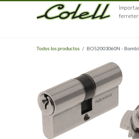
Ir al contenido
Importac
ferreter
HOME
HERRAJES
FERRETERÍA
Todos los productos
BO52003060N - Bombillo