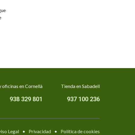
gue
e
 oficinas en Cornellà
Tienda en Sabadell
938 329 801
937 100 236
iso Legal
•
Privacidad
•
Política de cookies