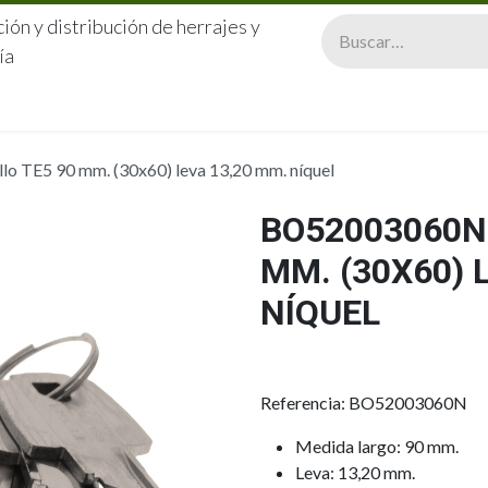
ión y distribución de herrajes y
ía
CERRAJERÍA
QUIÉNES SOMOS
CATÁLOGOS
CONTA
 TE5 90 mm. (30x60) leva 13,20 mm. níquel
BO52003060N 
MM. (30X60) 
NÍQUEL
Referencia: BO52003060N
Medida largo: 90 mm.
Leva: 13,20 mm.