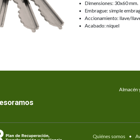
Dimensiones: 30x60 mm.
Embrague: simple embra
Accionamiento: llave/llav
Acabado: níquel
Almacén y
asesoramos
Quiénes somos
•
Av