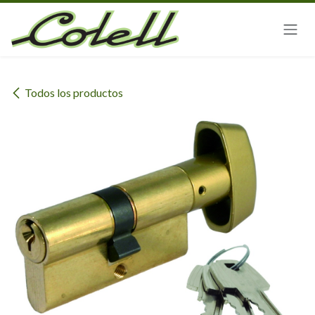
Ir al contenido
Todos los productos