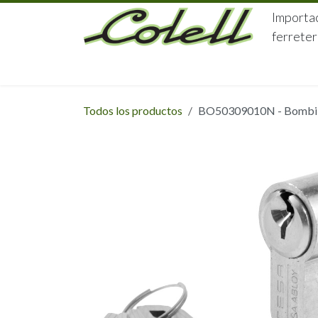
Ir al contenido
Importac
ferreter
HOME
HERRAJES
FERRETERÍA
Todos los productos
BO50309010N - Bombill