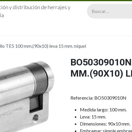
ión y distribución de herrajes y
ía
CERRAJERÍA
QUIÉNES SOMOS
CATÁLOGOS
CONTA
o TE5 100 mm.(90x10) leva 15 mm. níquel
BO50309010N 
MM.(90X10) L
Referencia: BO50309010N
Medida largo: 100 mm.
Leva: 15 mm.
Dimensiones: 90x10 mm.
Embrague: simple embra