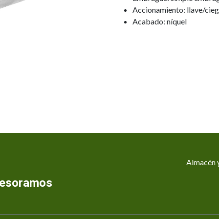
Accionamiento: llave/cie
Acabado: níquel
Almacén y
asesoramos