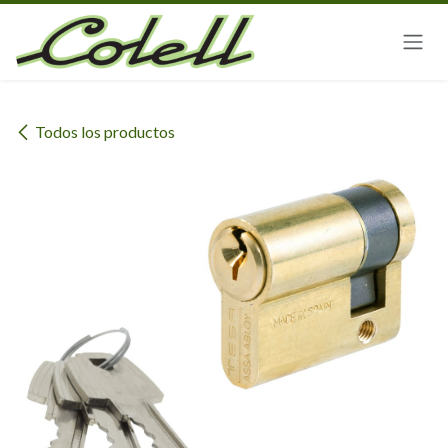
Ir al contenido
Todos los productos