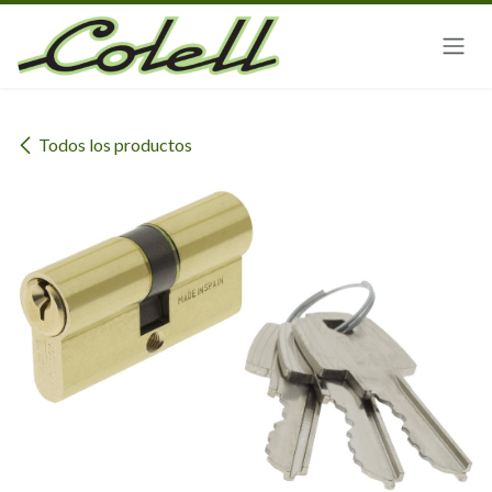
Ir al contenido
Todos los productos