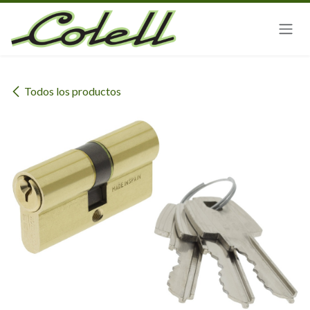
Ir al contenido
Todos los productos