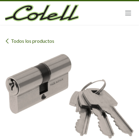
Ir al contenido
Todos los productos