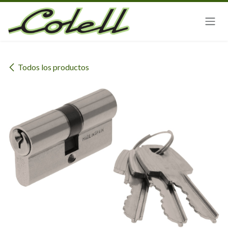
Ir al contenido
Todos los productos