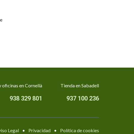
ve
 oficinas en Cornellà
Tienda en Sabadell
938 329 801
937 100 236
iso Legal
•
Privacidad
•
Política de cookies