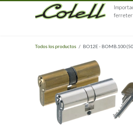
Ir al contenido
Importac
ferreter
HOME
HERRAJES
FERRETERÍA
Todos los productos
BO12E - BOMB.100 (50