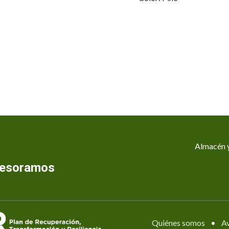
Almacén y
asesoramos
Quiénes somos
•
Av