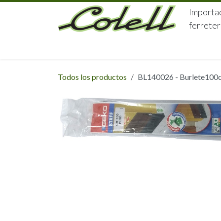
Ir al contenido
Importac
ferreter
HOME
HERRAJES
FERRETERÍA
Todos los productos
BL140026 - Burlete100cm