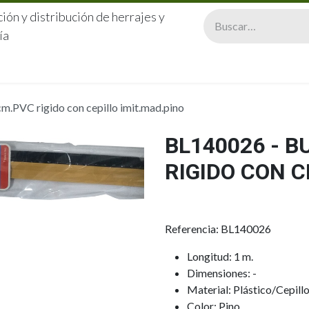
ión y distribución de herrajes y
ía
CERRAJERÍA
QUIÉNES SOMOS
CATÁLOGOS
CONTA
.PVC rigido con cepillo imit.mad.pino
BL140026 - 
RIGIDO CON C
Referencia: BL140026
Longitud: 1 m.
Dimensiones: -
Material: Plástico/Cepill
Color: Pino