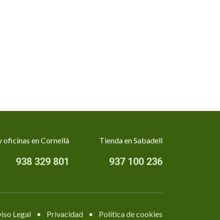
 oficinas en Cornellà
Tienda en Sabadell
938 329 801
937 100 236
iso Legal
•
Privacidad
•
Política de cookies