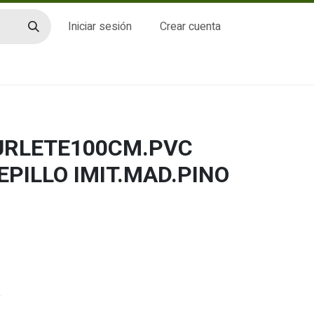
Iniciar sesión
Crear cuenta
CTO
BURLETE100CM.PVC
EPILLO IMIT.MAD.PINO
o