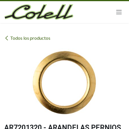
Ir al contenido
Todos los productos
AR7201320 - ARANDELAS PERNIOS