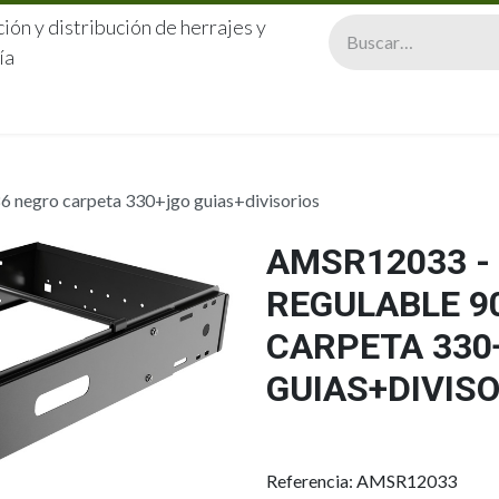
ión y distribución de herrajes y
ía
CERRAJERÍA
QUIÉNES SOMOS
CATÁLOGOS
CONTA
 negro carpeta 330+jgo guias+divisorios
AMSR12033 -
REGULABLE 9
CARPETA 330
GUIAS+DIVIS
Referencia: AMSR12033