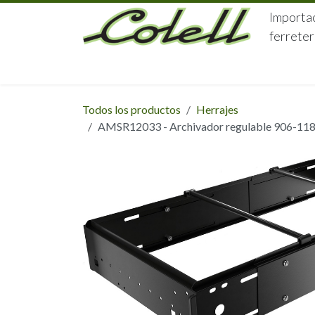
Ir al contenido
Importac
ferreter
HOME
HERRAJES
FERRETERÍA
Todos los productos
Herrajes
AMSR12033 - Archivador regulable 906-1186