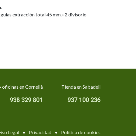
.
 guías extracción total 45 mm.+2 divisorio
 oficinas en Cornellà
Tienda en Sabadell
938 329 801
937 100 236
iso Legal
•
Privacidad
•
Política de cookies