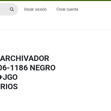
Iniciar sesión
Crear cuenta
CTO
 ARCHIVADOR
06-1186 NEGRO
+JGO
ORIOS