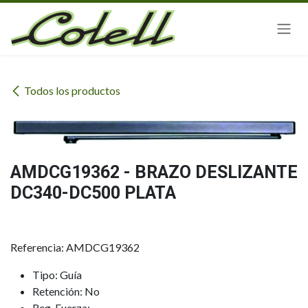
Ir al contenido
Todos los productos
AMDCG19362 - BRAZO DESLIZANTE
DC340-DC500 PLATA
Referencia: AMDCG19362
Tipo: Guía
Retención: No
Reg. Fuerza: -