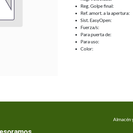
Reg. Golpe final:
Ref. amort. a la apertura:
Sist. EasyOpen:
Fuerza/s:
Para puerta de:
Para uso:
Color:
Almacén y
asesoramos