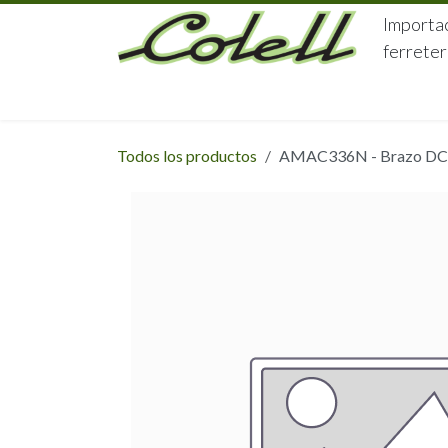
Ir al contenido
Importac
ferreter
HOME
HERRAJES
FERRETERÍA
Todos los productos
AMAC336N - Brazo DCL1