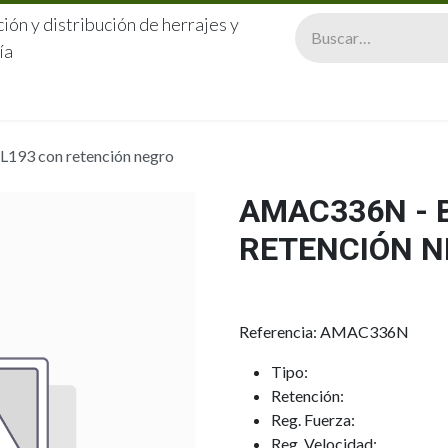
ión y distribución de herrajes y
ía
CERRAJERÍA
QUIÉNES SOMOS
CATÁLOGOS
CONTA
93 con retención negro
AMAC336N - 
RETENCIÓN 
Referencia: AMAC336N
Tipo:
Retención:
Reg. Fuerza:
Reg. Velocidad: