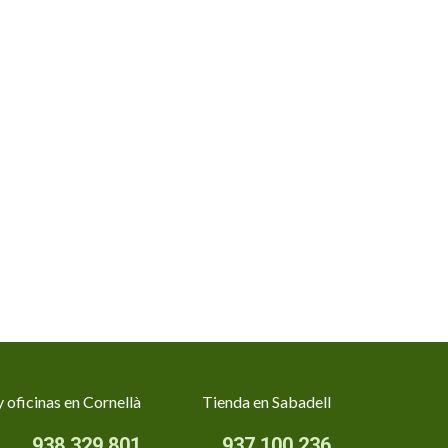
 oficinas en Cornellà
Tienda en Sabadell
938 329 801
937 100 236