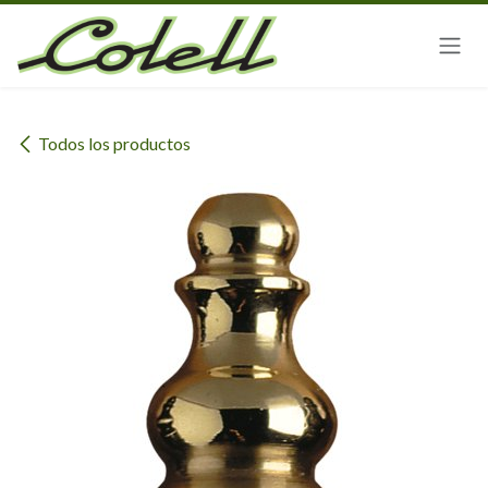
Ir al contenido
Todos los productos