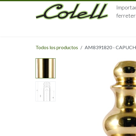
Ir al contenido
Importac
ferreter
HOME
HERRAJES
FERRETERÍA
Todos los productos
AM8391820 - CAPUCHO