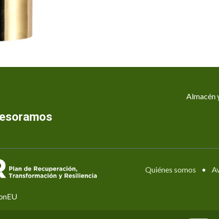
Almacén y
asesoramos
Quiénes somos
•
Av
ionEU