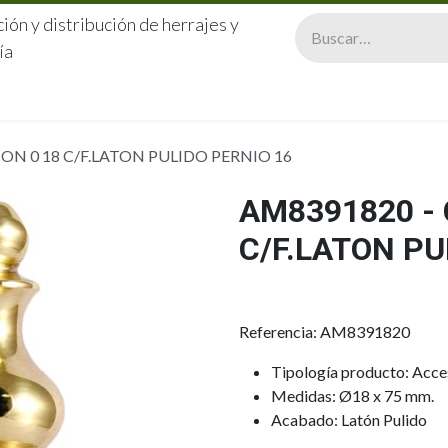
ión y distribución de herrajes y
ía
CERRAJERÍA
QUIÉNES SOMOS
CATÁLOGOS
CONTA
N 0 18 C/F.LATON PULIDO PERNIO 16
AM8391820 -
C/F.LATON PU
Referencia: AM8391820
Tipología producto: Acce
Medidas: Ø18 x 75 mm.
Acabado: Latón Pulido