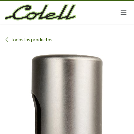
Ir al contenido
Todos los productos