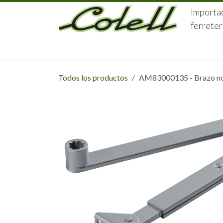
Ir al contenido
Importac
ferreter
HOME
HERRAJES
FERRETERÍA
Todos los productos
AM83000135 - Brazo no