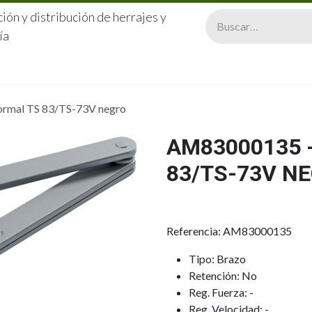
ión y distribución de herrajes y
ía
CERRAJERÍA
QUIÉNES SOMOS
CATÁLOGOS
CONTA
rmal TS 83/TS-73V negro
AM83000135 
83/TS-73V N
Referencia: AM83000135
Tipo: Brazo
Retención: No
Reg. Fuerza: -
Reg. Velocidad: -