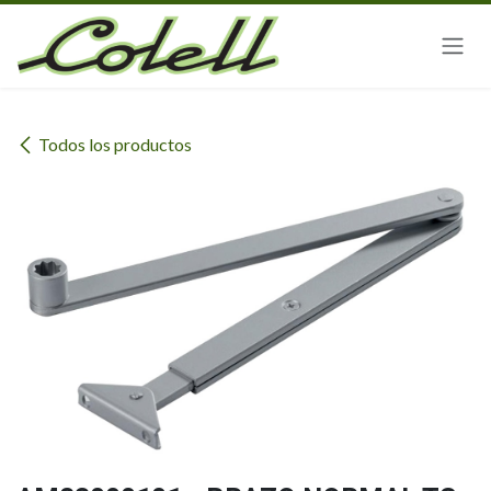
Ir al contenido
Todos los productos