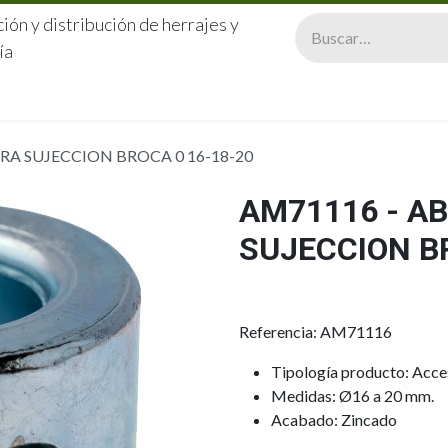
ión y distribución de herrajes y
ía
CERRAJERÍA
QUIÉNES SOMOS
CATÁLOGOS
CONTA
RA SUJECCION BROCA 0 16-18-20
AM71116 - A
SUJECCION BR
Referencia: AM71116
Tipología producto: Acc
Medidas: Ø16 a 20 mm.
Acabado: Zincado