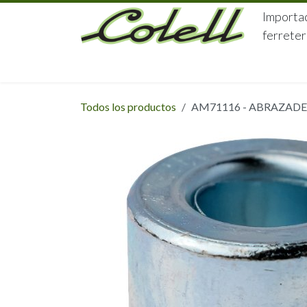
Ir al contenido
Importac
ferreter
HOME
HERRAJES
FERRETERÍA
Todos los productos
AM71116 - ABRAZADE