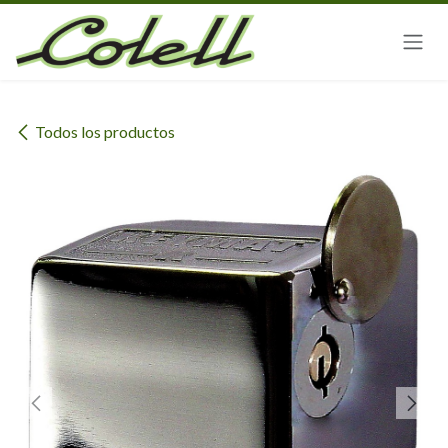
Ir al contenido
Todos los productos