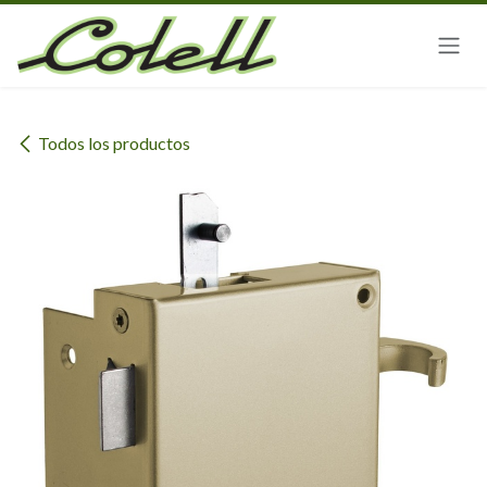
Ir al contenido
Todos los productos